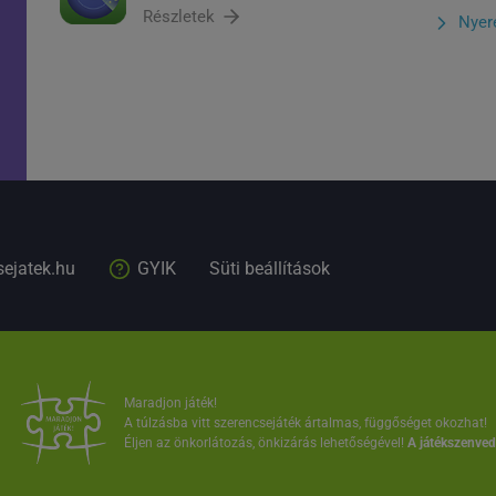
Részletek
Nyer
sejatek.hu
GYIK
Süti beállítások
Maradjon játék!
A túlzásba vitt szerencsejáték ártalmas, függőséget okozhat!
Éljen az önkorlátozás, önkizárás lehetőségével!
A játékszenvedé