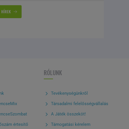
 HÍREK
RÓLUNK
ink
Tevékenységünkről
encseMix
Társadalmi felelősségvállalás
encseSzombat
A Játék összeköt!
őszám értesítő
Támogatási kérelem