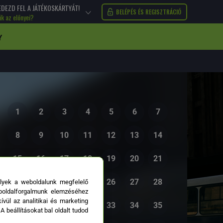
EDEZD FEL A JÁTÉKOSKÁRTYÁT!
BELÉPÉS ÉS REGISZTRÁCIÓ
ik az előnyei?
Y
1
2
3
4
5
6
7
8
9
10
11
12
13
14
15
16
17
18
19
20
21
22
23
24
25
26
27
28
elyek a weboldalunk megfelelő
boldalforgalmunk elemzéséhez
vül az analitikai és marketing
29
30
31
32
33
34
35
 beállításokat bal oldalt tudod