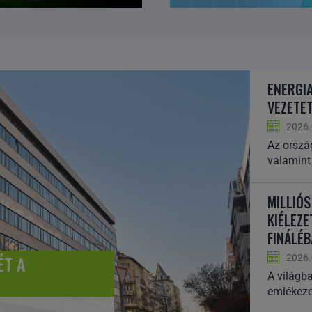
ENERGI
VEZETET
2026.
Az orszá
valamint
MILLIÓ
KIÉLEZE
FINÁLÉ
2026.
ÉT A
A világb
emlékeze