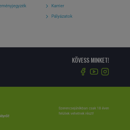
eményjegyzék
Karrier
Pályázatok
KÖVESS MINKET!
Szerencsejátékban csak 18 éven
felüliek vehetnek részt!
lyről!