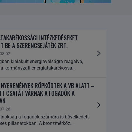
ATAKARÉKOSSÁGI INTÉZKEDÉSEKET
T BE A SZERENCSEJÁTÉK ZRT.
08.02.
gban kialakult energiaválságra reagálva,
 a kormányzati energiatakarékossá...
S NYEREMÉNYEK RÖPKÖDTEK A VB ALATT –
TT CSATÁT VÁRNAK A FOGADÓK A
BAN
07.28.
ajnokság a fogadók számára is bővelkedett
tes pillanatokban. A bronzmérkőz...