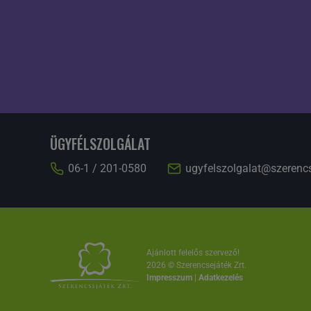
ÜGYFÉLSZOLGÁLAT
06-1 / 201-0580
ugyfelszolgalat@szerenc
Ajánlott felelős szervező!
2026 © Szerencsejáték Zrt.
Impresszum
|
Adatkezelés