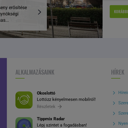
eny erősítése
KORÁBBI
gynökségi
as...
ALKALMAZÁSAINK
HÍREK
Híre
Okoslottó
Lottózz kényelmesen mobilról!
Szer
Részletek
Szer
Tippmix Radar
Nyer
Lépj szintet a fogadásban!