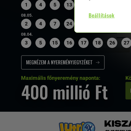
1
4
5
13
23
26
30
32
Beállítások
08.05.
2
4
7
24
25
26
28
30
08.04.
3
5
15
16
17
18
26
27
MEGNÉZEM A NYEREMÉNYJEGYZÉKET
Maximális főnyeremény naponta:
Kö
400 millió Ft