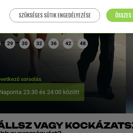
37
39
41
43
44
45
SZÜKSÉGES SÜTIK ENGEDÉLYEZÉSE
ÖSSZES 
33
37
38
42
43
47
29
30
32
36
42
48
vetkező sorsolás
Naponta 23:30 és 24:00 között