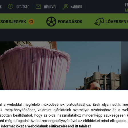
F
NK
SEGÍTSÉG
HÍRLEVÉL
KARRIER
M
SORSJEGYEK
FOGADÁSOK
LÓVERSEN
ál a weboldal megfelelő működésének biztosításához. Ezek olyan sütik, m
k megkönnyítéséhez, valamint ajánlataink személyre szabásához és a we
34
40
41
43
45
48
bottan beállíthatod, hogy az oldal használatához mindenképp szükségesen kí
néd még elfogadni. Az összes engedélyezésével az előbbieket mind elfogadod. A
 információkat a weboldalunk sütikezeléséről itt találsz!