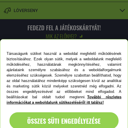
LÓVERSENY
FEDEZD FEL A JÁTÉKOSKÁRTYÁT!
MIK AZ ELŐNYEI?
Felfedezem!
Társaságunk sütiket használ a weboldal megfelelő működésének
biztosításához. Ezek olyan sütik, melyek a weboldalunk megfelelő
működéséhez, használatának megkönnyítéséhez, valamint
ajánlataink személyre szabásához és a weboldalforgalmunk
elemzéséhez szükségesek. Személyre szabottan beállíthatod, hogy
LOTTÓZÓKERESŐ
az oldal használatához mindenképp szükségesen kívül az analitikai
és marketing sütik közül melyeket szeretnéd még elfogadni. Az
összes engedélyezésével az előbbieket mind elfogadod. A
beállításokat bal oldalt tudod megtenni.
További részletes
Keresőnkkel megtalálhatod a hozzád legközelebb eső
információkat a weboldalunk sütikezeléséről itt találsz!
lottózót.
ÖSSZES SÜTI ENGEDÉLYEZÉSE
KERESÉS