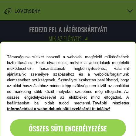
LÓVERSENY
FEDEZD FEL A JÁTÉKOSKÁRTYÁT!
MIK AZ ELŐNYEI?
Felfedezem!
Társaságunk sütiket használ a weboldal megfelelő működésének
biztosításához. Ezek olyan sütik, melyek a weboldalunk megfelelő
működéséhez, használatának megkönnyítéséhez, valamint
ajánlataink személyre szabásához és a weboldalforgalmunk
elemzéséhez szükségesek. Személyre szabottan beállíthatod, hogy
LOTTÓZÓKERESŐ
az oldal használatához mindenképp szükségesen kívül az analitikai
és marketing sütik közül melyeket szeretnéd még elfogadni. Az
összes engedélyezésével az előbbieket mind elfogadod. A
beállításokat bal oldalt tudod megtenni.
További részletes
Keresőnkkel megtalálhatod a hozzád legközelebb eső
információkat a weboldalunk sütikezeléséről itt találsz!
lottózót.
ÖSSZES SÜTI ENGEDÉLYEZÉSE
KERESÉS