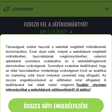
LÓVERSENY
FEDEZD FEL A JÁTÉKOSKÁRTYÁT!
MIK AZ ELŐNYEI?
Felfedezem!
Társaságunk sütiket használ a weboldal megfelelő működésének
biztosításához. Ezek olyan sütik, melyek a weboldalunk megfelelő
működéséhez, használatának megkönnyítéséhez, valamint
ajánlataink személyre szabásához és a weboldalforgalmunk
elemzéséhez szükségesek. Személyre szabottan beállíthatod, hogy
LOTTÓZÓKERESŐ
az oldal használatához mindenképp szükségesen kívül az analitikai
és marketing sütik közül melyeket szeretnéd még elfogadni. Az
összes engedélyezésével az előbbieket mind elfogadod. A
beállításokat bal oldalt tudod megtenni.
További részletes
Keresőnkkel megtalálhatod a hozzád legközelebb eső
információkat a weboldalunk sütikezeléséről itt találsz!
lottózót.
ÖSSZES SÜTI ENGEDÉLYEZÉSE
KERESÉS