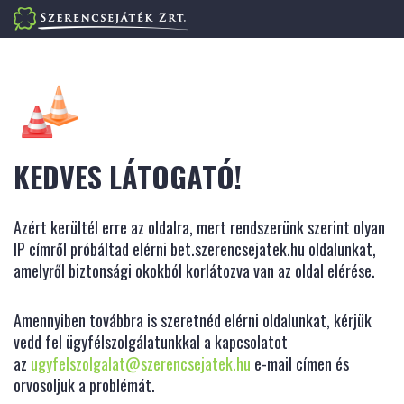
KEDVES LÁTOGATÓ!
Azért kerültél erre az oldalra, mert rendszerünk szerint olyan
IP címről próbáltad elérni bet.szerencsejatek.hu oldalunkat,
amelyről biztonsági okokból korlátozva van az oldal elérése.
Amennyiben továbbra is szeretnéd elérni oldalunkat, kérjük
vedd fel ügyfélszolgálatunkkal a kapcsolatot
az
ugyfelszolgalat@szerencsejatek.hu
e-mail címen és
orvosoljuk a problémát.